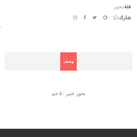
فئة:
بخور
شارك:
وصف
بخور عنبر ٥٠ جم