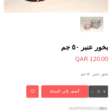
بخور عنبر ٥٠ جم
QAR 120.00
بخور عنبر ٥٠ جم
-
+
أضف إلى السلة
MABPR000033
SKU: